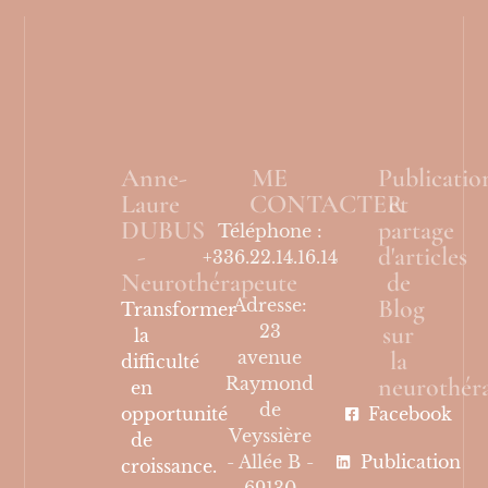
Anne-
ME
Publicatio
Laure
CONTACTER
et
DUBUS
partage
Téléphone :
-
d'articles
+336.22.14.16.14
Neurothérapeute
de
Blog
Adresse:
Transformer
sur
23
la
la
avenue
difficulté
neurothér
Raymond
en
de
opportunité
Facebook
Veyssière
de
- Allée B -
Publication
croissance.