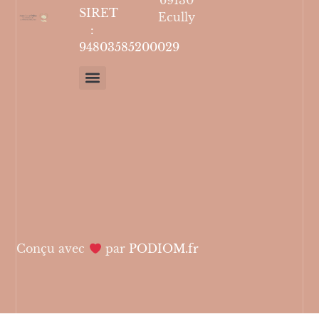
69130
SIRET
Ecully
:
94803585200029
Politique de confidentialité
Mentions légales
neurofeedback Lyon ouest
Conçu avec
par
PODIOM.fr