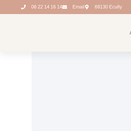
06 22 14 16 14
Email
69130 Ecully